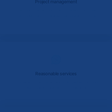
Project management
Irure dolorum aute quod musin cura wisi. Ipsum sec
quam potenti earum beatae inventore ab, cumque.
Reasonable services
Dui vitae animi per dis reiciendis. Ab gestas commodo
ipsam busipum elementum, impedit int.
Project management
Irure dolorum aute quod musin cura wisi. Ipsum sec
quam potenti earum beatae inventore ab, cumque.