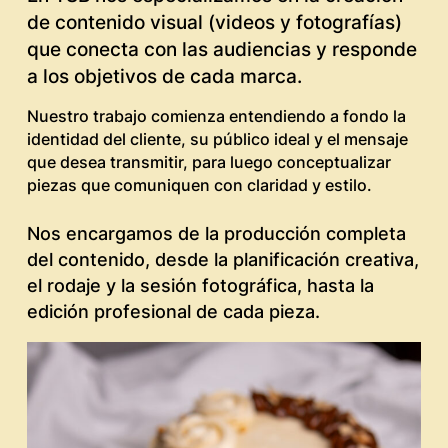
de contenido visual (videos y fotografías)
que conecta con las audiencias y responde
a los objetivos de cada marca.
Nuestro trabajo comienza entendiendo a fondo la
identidad del cliente, su público ideal y el mensaje
que desea transmitir, para luego conceptualizar
piezas que comuniquen con claridad y estilo.
CONOCE NUESTRO SERVICIO DE:
Nos encargamos de la producción completa
Creación de
del contenido, desde la planificación creativa,
el rodaje y la sesión fotográfica, hasta la
Contenido
edición profesional de cada pieza.
En TSB nos especializamos en la creación
de contenido visual (videos y fotografías)
que conecta con las audiencias y responde