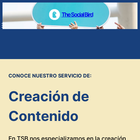
Saltar
al
The Social Bird
contenido
CONTENIDO Y
CONOCE NUESTRO SERVICIO DE:
CONEXIÓN
Creación de
Contenido
En TSB nos especializamos en la creación