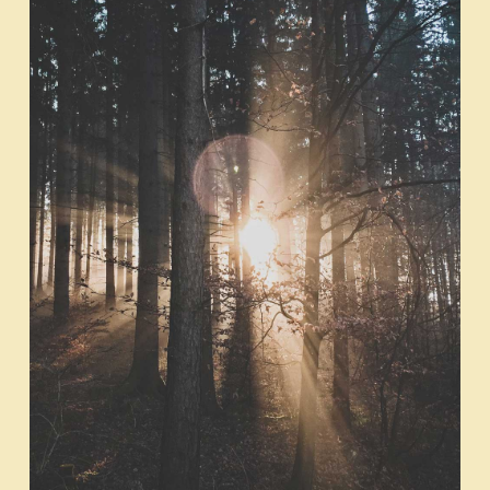
realizamos sesiones fotográficas
profesionales para marcas, productos o
imagen personal.
Las sesiones pueden llevarse a cabo en
exteriores o en nuestro estudio, con una
propuesta visual cuidada que resalte lo mejor
de cada proyecto y potencie su identidad
visual.