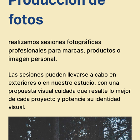
Globalization method
fotos
Dui vitae animi per dis reiciendis. Ab gestas
commodo ipsam busipum elementum, impedit int.
realizamos sesiones fotográficas
profesionales para marcas, productos o
imagen personal.
Las sesiones pueden llevarse a cabo en
exteriores o en nuestro estudio, con una
propuesta visual cuidada que resalte lo mejor
CONOCE NUESTRO SERVICIO DE:
de cada proyecto y potencie su identidad
visual.
Producción de
fotos