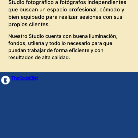
Studio fotográfico a fotógrafos independientes
que buscan un espacio profesional, cómodo y
bien equipado para realizar sesiones con sus
propios clientes.
Nuestro Studio cuenta con buena iluminación,
fondos, utilería y todo lo necesario para que
puedan trabajar de forma eficiente y con
resultados de alta calidad.
The Social Bird
Nos especializamos en desarrollar estrategias únicas que
conectan con tu audiencia y cumplen tus objetivos.
También ofrecemos el alquiler de nuestro
Trabajamos con talento, herramientas y procesos que aseguran
Studio fotográfico a fotógrafos independientes
soluciones eficientes y resultados medibles.
que buscan un espacio profesional, cómodo y
bien equipado para realizar sesiones con sus
propios clientes.