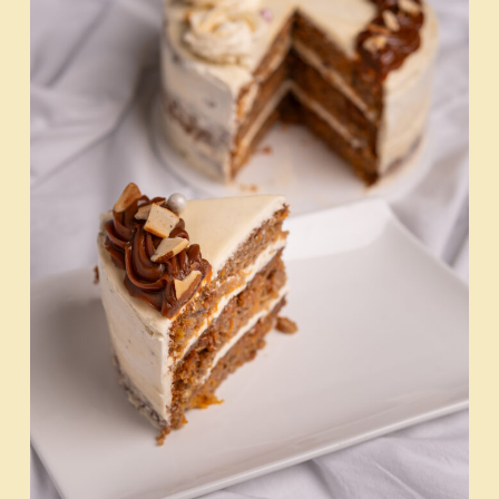
a los objetivos de cada marca.
Nuestro trabajo comienza entendiendo a fondo la
identidad del cliente, su público ideal y el mensaje
que desea transmitir, para luego conceptualizar
piezas que comuniquen con claridad y estilo.
Nos encargamos de la producción completa
del contenido, desde la planificación creativa,
el rodaje y la sesión fotográfica, hasta la
edición profesional de cada pieza.