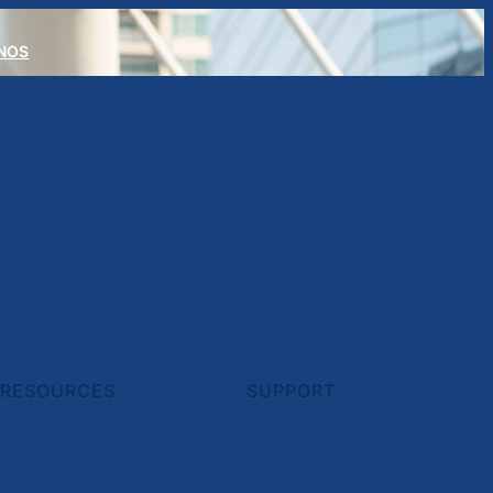
NOS
RESOURCES
SUPPORT
Gallery
Knowledge Base
Blog Articles
Privacy Policy
Brand Assets
Contact Support