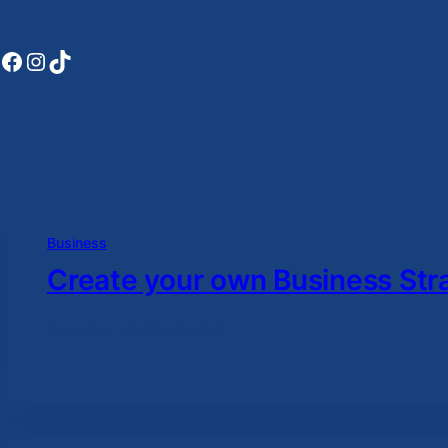
Facebook
Instagram
TikTok
Business
Create your own Business Str
Verhu Sanjinés
·
Oct 6, 2024