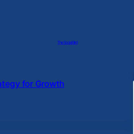
Partners
Meet Our Team
The Social Bird
Copyright © 2025 ·
· All rights reserved
ategy for Growth