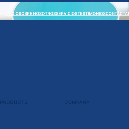
INICIO
SOBRE NOSOTROS
SERVICIOS
TESTIMONIOS
CONTÁCTA
roduce la contraseña.
template
PRODUCTS
COMPANY
Portfolio List
About us
Plans & Pricing
Our News
Services
Contact Us