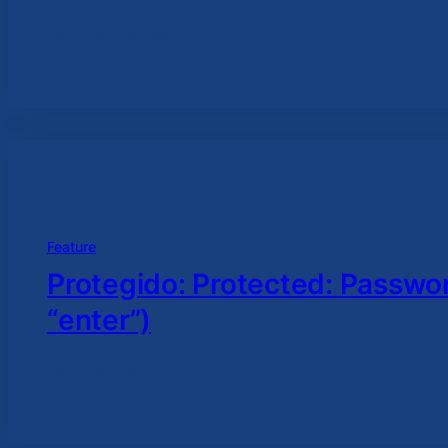
Verhu Sanjinés
·
Oct 6, 2024
Feature
Protegido: Protected: Passwor
“enter”)
Verhu Sanjinés
·