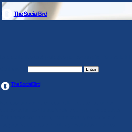
The Social Bird
Este contenido está protegido por contraseña. Para verlo int
Contraseña:
The Social Bird
Nos especializamos en desarrollar estrategias únicas
que conectan con tu audiencia y cumplen tus objetivos.
Trabajamos con talento, herramientas y procesos que
aseguran soluciones eficientes y resultados medibles.